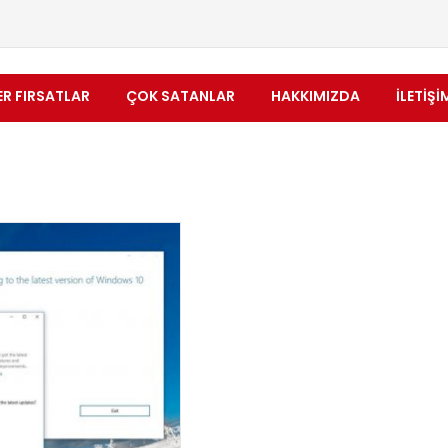
ER FIRSATLAR
ÇOK SATANLAR
HAKKIMIZDA
İLETIŞI