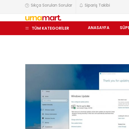
Sıkça Sorulan Sorular
Sipariş Takibi
ANASAYFA
SÜP
TÜM KATEGORİLER