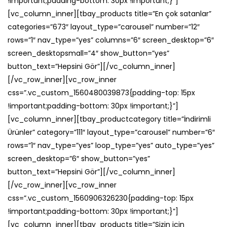
!important;padding-bottom: 30px !important;}”]
[vc_column_inner][tbay_products title=”En çok satanlar”
categories=”673″ layout_type=”carousel” number=”12″
rows=”1″ nav_type=”yes” columns=”6″ screen_desktop=”6″
screen_desktopsmall=”4″ show_button=”yes”
button_text=”Hepsini Gör”][/vc_column_inner]
[/vc_row_inner][vc_row_inner
css=”.vc_custom_1560480039873{padding-top: 15px
!important;padding-bottom: 30px !important;}”]
[vc_column_inner][tbay_productcategory title=”İndirimli
Ürünler” category=”111″ layout_type=”carousel” number=”6″
rows=”1″ nav_type=”yes” loop_type=”yes” auto_type=”yes”
screen_desktop=”6″ show_button=”yes”
button_text=”Hepsini Gör”][/vc_column_inner]
[/vc_row_inner][vc_row_inner
css=”.vc_custom_1560906326230{padding-top: 15px
!important;padding-bottom: 30px !important;}”]
[vc_column_inner][tbay_products title=”Sizin için