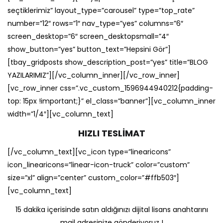
seçtiklerimiz” layout_type=”carousel” type=”top_rate”
number=”12″ rows=”1″ nav_type=”yes” columns=”6″
screen_desktop=”6″ screen_desktopsmall=”4″
show_button=”yes” button_text=”Hepsini Gör”]
[tbay_gridposts show_description_post=”yes” title=”BLOG
YAZILARIMIZ”][/vc_column_inner][/vc_row_inner]
[vc_row_inner css=”.vc_custom_1596944940212{padding-
top: 15px !important;}” el_class=”banner”][vc_column_inner
width=”1/4″][vc_column_text]
HIZLI TESLİMAT
[/vc_column_text][vc_icon type=”linearicons”
icon_linearicons=”linear-icon-truck” color=”custom”
size=”xl” align=”center” custom_color=”#ffb503″]
[vc_column_text]
15 dakika içerisinde satın aldığınızı dijital lisans anahtarını
mail adresinize gönderiyoruz !