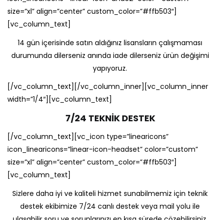
size=”xl” align=”center” custom_color=”#ffb503″]
[vc_column_text]
14 gün içerisinde satın aldığınız lisansların çalışmaması
durumunda dilerseniz anında iade dilerseniz ürün değişimi
yapıyoruz.
[/vc_column_text][/vc_column_inner][vc_column_inner
width=”1/4″][vc_column_text]
7/24 TEKNİK DESTEK
[/vc_column_text][vc_icon type=”linearicons”
icon_linearicons=”linear-icon-headset” color=”custom”
size=”xl” align=”center” custom_color=”#ffb503″]
[vc_column_text]
Sizlere daha iyi ve kaliteli hizmet sunabilmemiz için teknik
destek ekibimize 7/24 canlı destek veya mail yolu ile
ulaşabilir soru ve sorunlarınızı en kısa sürede çözebilirsiniz.