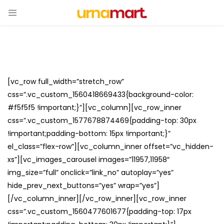
[vc_row full_width=”stretch_row”
css=”.vc_custom_1560418669433{background-color:
#f5f5f5 !important;}”][vc_column][vc_row_inner
css=”.vc_custom_1577678874469{padding-top: 30px
!important;padding-bottom: 15px !important;}”
el_class=”flex-row”][vc_column_inner offset=”vc_hidden-
xs”][vc_images_carousel images=”11957,11958″
img_size=”full” onclick=”link_no” autoplay=”yes”
hide_prev_next_buttons=”yes” wrap=”yes”]
[/vc_column_inner][/vc_row_inner][vc_row_inner
css=”.vc_custom_1560477601677{padding-top: 17px