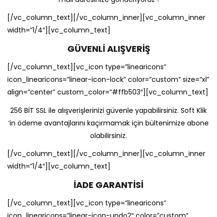
[/vc_column_text][/vc_column_inner][vc_column_inner
width=”1/4″][vc_column_text]
GÜVENLİ ALIŞVERİŞ
[/vc_column_text][vc_icon type=”linearicons”
icon_linearicons=”linear-icon-lock” color=”custom” size=”xl”
align=”center” custom_color=”#ffb503″][vc_column_text]
256 BİT SSL ile alışverişlerinizi güvenle yapabilirsiniz. Soft Klik
‘in ödeme avantajlarını kaçırmamak için bültenimize abone
olabilirsiniz.
[/vc_column_text][/vc_column_inner][vc_column_inner
width=”1/4″][vc_column_text]
İADE GARANTİSİ
[/vc_column_text][vc_icon type=”linearicons”
icon_linearicons=”linear-icon-undo2″ color=”custom”