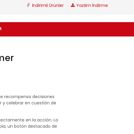
İndirimli Ürünler
Yazılım İndirme
M
mer
ue recompensa decisiones
r y celebrar en cuestión de
ectamente en la acción. La
mpia, un botón destacado de