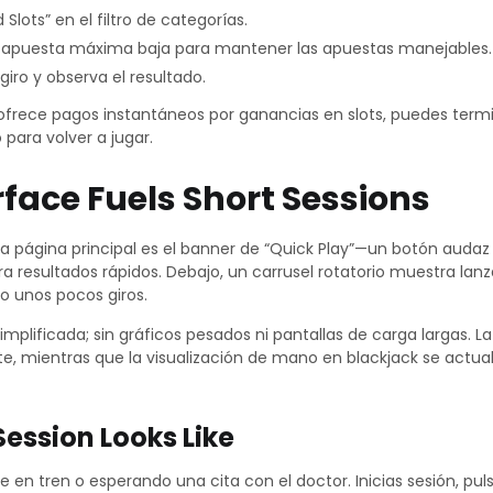
Slots” en el filtro de categorías.
a apuesta máxima baja para mantener las apuestas manejables.
iro y observa el resultado.
ofrece pagos instantáneos por ganancias en slots, puedes ter
 para volver a jugar.
rface Fuels Short Sessions
 la página principal es el banner de “Quick Play”—un botón auda
ra resultados rápidos. Debajo, un carrusel rotatorio muestra la
o unos pocos giros.
mplificada; sin gráficos pesados ni pantallas de carga largas. 
nte, mientras que la visualización de mano en blackjack se actual
ession Looks Like
e en tren o esperando una cita con el doctor. Inicias sesión, pul