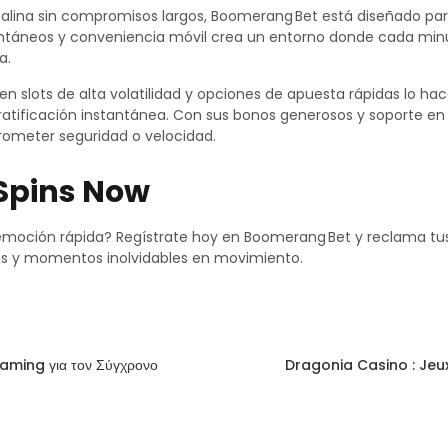
nalina sin compromisos largos, Boomerang Bet está diseñado par
tantáneos y conveniencia móvil crea un entorno donde cada m
a.
en slots de alta volatilidad y opciones de apuesta rápidas lo ha
 gratificación instantánea. Con sus bonos generosos y soporte e
rometer seguridad o velocidad.
 Spins Now
 emoción rápida? Regístrate hoy en Boomerang Bet y reclama tu
as y momentos inolvidables en movimiento.
aming για τον Σύγχρονο
Dragonia Casino : Jeu