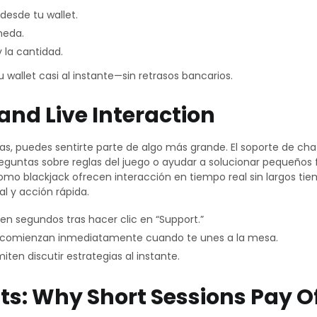
desde tu wallet.
neda.
 la cantidad.
 wallet casi al instante—sin retrasos bancarios.
nd Live Interaction
as, puedes sentirte parte de algo más grande. El soporte de chat
reguntas sobre reglas del juego o ayudar a solucionar pequeños fa
como blackjack ofrecen interacción en tiempo real sin largos 
al y acción rápida.
 en segundos tras hacer clic en “Support.”
r comienzan inmediatamente cuando te unes a la mesa.
ten discutir estrategias al instante.
ts: Why Short Sessions Pay O