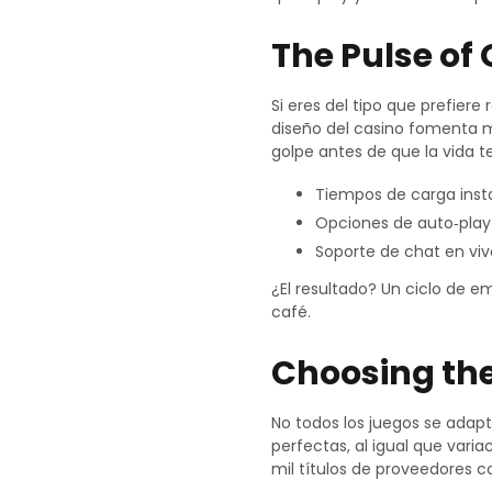
The Pulse of
Si eres del tipo que prefiere
diseño del casino fomenta m
golpe antes de que la vida 
Tiempos de carga inst
Opciones de auto‑play 
Soporte de chat en viv
¿El resultado? Un ciclo de
café.
Choosing the
No todos los juegos se adapta
perfectas, al igual que vari
mil títulos de proveedores 