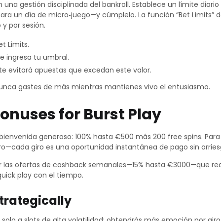
 una gestión disciplinada del bankroll. Establece un límite diar
ara un día de micro‑juego—y cúmplelo. La función “Bet Limits” d
y por sesión.
t Limits.
 e ingresa tu umbral.
 evitará apuestas que excedan este valor.
unca gastes de más mientras mantienes vivo el entusiasmo.
onuses for Burst Play
 bienvenida generoso: 100% hasta €500 más 200 free spins. Para
oro—cada giro es una oportunidad instantánea de pago sin arriesg
 las ofertas de cashback semanales—15% hasta €3000—que re
quick play con el tiempo.
trategically
solo a slots de alta volatilidad; obtendrás más emoción por gir