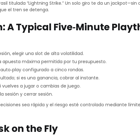
 titulada “Lightning Strike.” Un solo giro te da un jackpot—sin c
ue el tren se detenga.
n: A Typical Five‑Minute Play
sesión, elegir una slot de alta volatilidad.
la apuesta máxima permitida por tu presupuesto.
n auto‑play configurado a cinco rondas.
esultado; si es una ganancia, cobrar al instante.
 si vuelves a jugar o cambias de juego.
r la sesión y cerrar sesión.
ecisiones sea rápida y el riesgo esté controlado mediante límit
k on the Fly