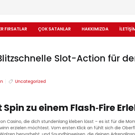
ER FIRSATLAR
ÇOK SATANLAR
HAKKIMIZDA
İLETIŞI
Blitzschnelle Slot-Action für 
in
Uncategorized
t Spin zu einem Flash‑Fire Er
t von Casino, die dich stundenlang kleben lässt – es ist für die
n erzielen möchtest. Vom ersten Klick an fühlt sich die Oberf
 Walzen hervorhebt, und Soundhinweisen, die deinen Adrenalinspi