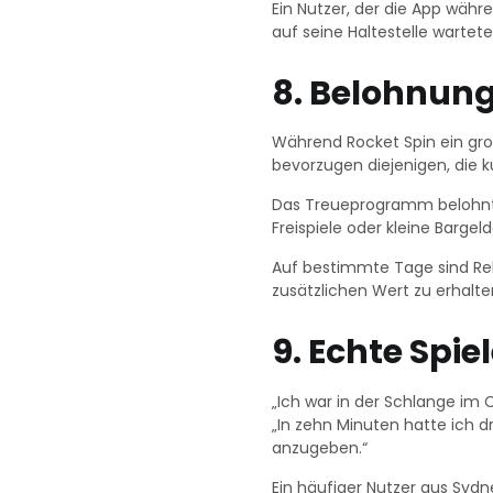
Ein Nutzer, der die App währ
auf seine Haltestelle wartete
8. Belohnung
Während Rocket Spin ein groß
bevorzugen diejenigen, die ku
Das Treueprogramm belohnt 
Freispiele oder kleine Barge
Auf bestimmte Tage sind Rel
zusätzlichen Wert zu erhalten
9. Echte Spie
„Ich war in der Schlange im 
„In zehn Minuten hatte ich d
anzugeben.“
Ein häufiger Nutzer aus Sydn