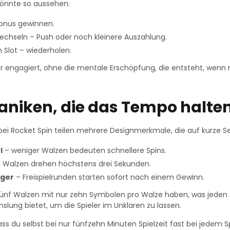
könnte so aussehen:
Bonus gewinnen.
echseln – Push oder noch kleinere Auszahlung.
Slot – wiederholen.
ler engagiert, ohne die mentale Erschöpfung, die entsteht, wen
aniken, die das Tempo halte
ei Rocket Spin teilen mehrere Designmerkmale, die auf kurze Se
l
– weniger Walzen bedeuten schnellere Spins.
 Walzen drehen höchstens drei Sekunden.
gger
– Freispielrunden starten sofort nach einem Gewinn.
te fünf Walzen mit nur zehn Symbolen pro Walze haben, was jeden S
ung bietet, um die Spieler im Unklaren zu lassen.
dass du selbst bei nur fünfzehn Minuten Spielzeit fast bei jedem Sp