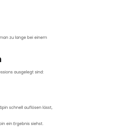
n man zu lange bei einem
n
ssions ausgelegt sind:
pin schnell auflösen lässt,
in ein Ergebnis siehst.