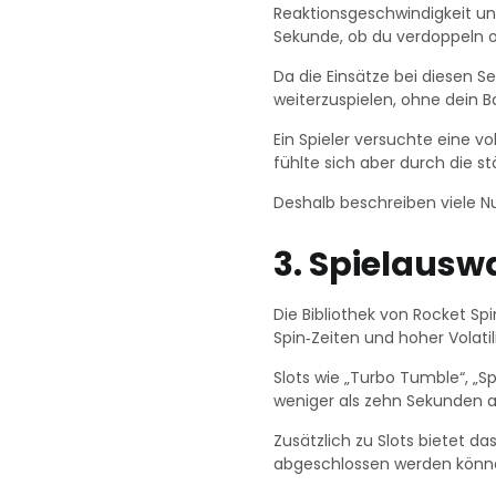
Reaktionsgeschwindigkeit und
Sekunde, ob du verdoppeln 
Da die Einsätze bei diesen Se
weiterzuspielen, ohne dein B
Ein Spieler versuchte eine vo
fühlte sich aber durch die s
Deshalb beschreiben viele Nut
3. Spielausw
Die Bibliothek von Rocket Spi
Spin‑Zeiten und hoher Volati
Slots wie „Turbo Tumble“, „S
weniger als zehn Sekunden a
Zusätzlich zu Slots bietet d
abgeschlossen werden können