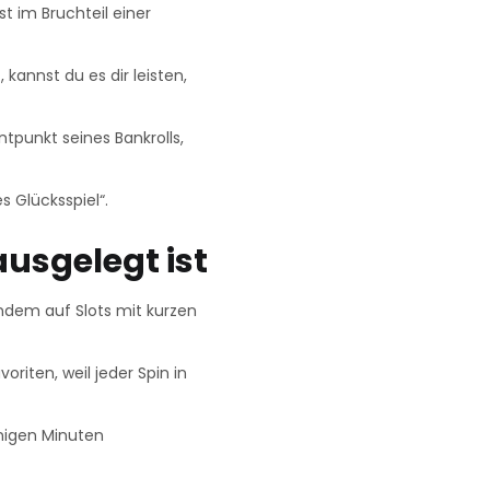
t im Bruchteil einer
 kannst du es dir leisten,
ntpunkt seines Bankrolls,
s Glücksspiel“.
ausgelegt ist
 indem auf Slots mit kurzen
riten, weil jeder Spin in
enigen Minuten