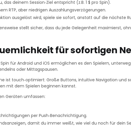
, das deinem Session‑Ziel entspricht (z.B. 1 $ pro Spin).
ohem RTP, aber niedrigen Auszahlungsverzögerungen.
ktion ausgelöst wird, spiele sie sofort, anstatt auf die nächste 
ensweise stellt sicher, dass du jede Gelegenheit maximierst, ohne
uemlichkeit für sofortigen Ne
Spin für Android und iOS ermöglichen es den Spielern, unterweg
endelns oder Mittagspausen.
e ist touch‑optimiert: Große Buttons, intuitive Navigation und s
den mit dem Spielen beginnen kannst.
len Geräten umfassen:
hrichtigungen per Push‑Benachrichtigung.
dsanzeigen, damit du immer weißt, wie viel du noch für dein Se