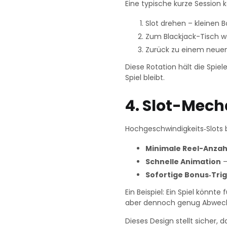
Eine typische kurze Session 
Slot drehen – kleinen 
Zum Blackjack-Tisch w
Zurück zu einem neuen 
Diese Rotation hält die Spie
Spiel bleibt.
4. Slot-Mech
Hochgeschwindigkeits‑Slots b
Minimale Reel-Anzah
Schnelle Animation
–
Sofortige Bonus‑Tri
Ein Beispiel: Ein Spiel könn
aber dennoch genug Abwechsl
Dieses Design stellt sicher, 