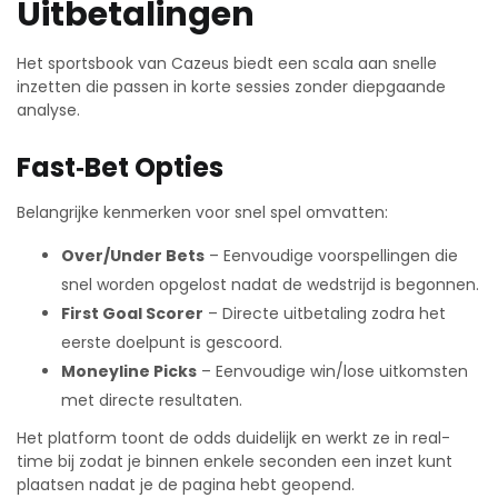
Uitbetalingen
Het sportsbook van Cazeus biedt een scala aan snelle
inzetten die passen in korte sessies zonder diepgaande
analyse.
Fast‑Bet Opties
Belangrijke kenmerken voor snel spel omvatten:
Over/Under Bets
– Eenvoudige voorspellingen die
snel worden opgelost nadat de wedstrijd is begonnen.
First Goal Scorer
– Directe uitbetaling zodra het
eerste doelpunt is gescoord.
Moneyline Picks
– Eenvoudige win/lose uitkomsten
met directe resultaten.
Het platform toont de odds duidelijk en werkt ze in real-
time bij zodat je binnen enkele seconden een inzet kunt
plaatsen nadat je de pagina hebt geopend.