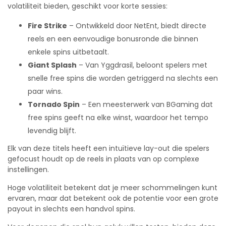
volatiliteit bieden, geschikt voor korte sessies:
Fire Strike
– Ontwikkeld door NetEnt, biedt directe
reels en een eenvoudige bonusronde die binnen
enkele spins uitbetaalt.
Giant Splash
– Van Yggdrasil, beloont spelers met
snelle free spins die worden getriggerd na slechts een
paar wins.
Tornado Spin
– Een meesterwerk van BGaming dat
free spins geeft na elke winst, waardoor het tempo
levendig blijft.
Elk van deze titels heeft een intuïtieve lay-out die spelers
gefocust houdt op de reels in plaats van op complexe
instellingen.
Hoge volatiliteit betekent dat je meer schommelingen kunt
ervaren, maar dat betekent ook de potentie voor een grote
payout in slechts een handvol spins.