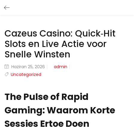
Cazeus Casino: Quick‑Hit
Slots en Live Actie voor
Snelle Winsten
Posted
Haziran 25, 2026
admin
on
Uncategorized
The Pulse of Rapid
Gaming: Waarom Korte
Sessies Ertoe Doen