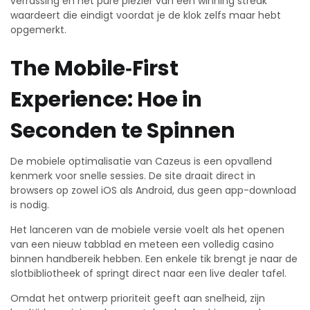
verrassing en het pure plezier van een winning streak
waardeert die eindigt voordat je de klok zelfs maar hebt
opgemerkt.
The Mobile‑First
Experience: Hoe in
Seconden te Spinnen
De mobiele optimalisatie van Cazeus is een opvallend
kenmerk voor snelle sessies. De site draait direct in
browsers op zowel iOS als Android, dus geen app-download
is nodig.
Het lanceren van de mobiele versie voelt als het openen
van een nieuw tabblad en meteen een volledig casino
binnen handbereik hebben. Een enkele tik brengt je naar de
slotbibliotheek of springt direct naar een live dealer tafel.
Omdat het ontwerp prioriteit geeft aan snelheid, zijn