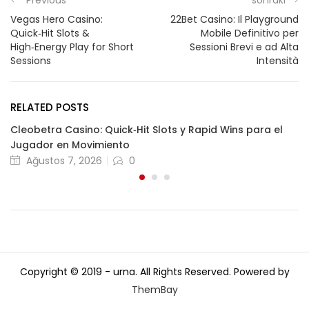
Previous
sonraki
Vegas Hero Casino:
22Bet Casino: Il Playground
Quick‑Hit Slots &
Mobile Definitivo per
High‑Energy Play for Short
Sessioni Brevi e ad Alta
Sessions
Intensità
RELATED POSTS
Cleobetra Casino: Quick‑Hit Slots y Rapid Wins para el
Jugador en Movimiento
Posted
Ağustos 7, 2026
0
on
Copyright © 2019 - urna. All Rights Reserved. Powered by
ThemBay