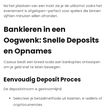
Na het plaatsen van een inzet zie je de uitkomst zodra het
evenement is afgelopen—perfect voor spelers die binnen
vijftien minuten willen afronden.
Bankieren in een
Oogwenk: Snelle Deposits
en Opnames
Cazeus biedt een breed scala aan bankopties ontworpen
om je geld snel te laten bewegen.
Eenvoudig Deposit Proces
De depositstroom is gestroomlijnd:
Selecteer je betaalmethode uit kaarten, e-wallets of
cryptocurrencies.