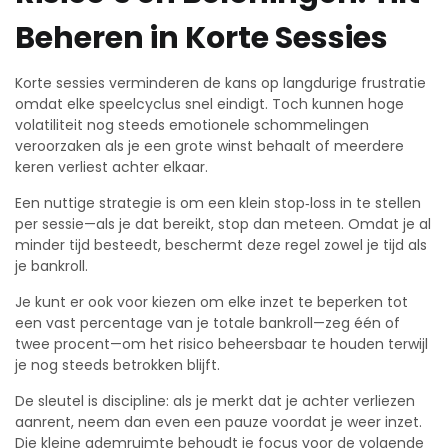
Beheren in Korte Sessies
Korte sessies verminderen de kans op langdurige frustratie
omdat elke speelcyclus snel eindigt. Toch kunnen hoge
volatiliteit nog steeds emotionele schommelingen
veroorzaken als je een grote winst behaalt of meerdere
keren verliest achter elkaar.
Een nuttige strategie is om een klein stop‑loss in te stellen
per sessie—als je dat bereikt, stop dan meteen. Omdat je al
minder tijd besteedt, beschermt deze regel zowel je tijd als
je bankroll.
Je kunt er ook voor kiezen om elke inzet te beperken tot
een vast percentage van je totale bankroll—zeg één of
twee procent—om het risico beheersbaar te houden terwijl
je nog steeds betrokken blijft.
De sleutel is discipline: als je merkt dat je achter verliezen
aanrent, neem dan even een pauze voordat je weer inzet.
Die kleine ademruimte behoudt je focus voor de volgende