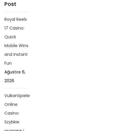
Post
Royal Reels
17 Casino:
Quick
Mobile Wins
and Instant
Fun
Ağustos 6,
2026
VulkanSpiele
Online
Casino:
Szybkie
wygrane i