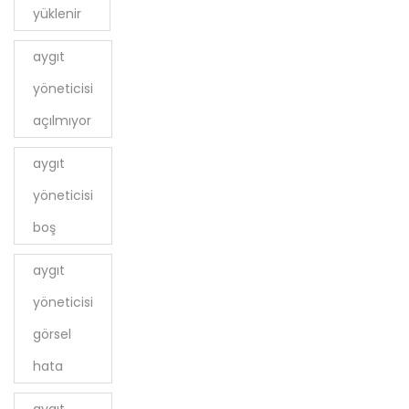
yüklenir
aygıt
yöneticisi
açılmıyor
aygıt
yöneticisi
boş
aygıt
yöneticisi
görsel
hata
aygıt