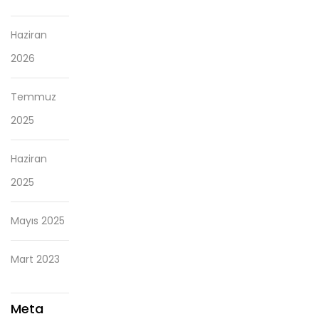
Haziran
2026
Temmuz
2025
Haziran
2025
Mayıs 2025
Mart 2023
Meta