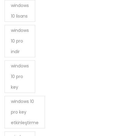
windows
10 lisans
windows
10 pro
indir
windows
10 pro
key
windows 10
pro key
etkinleştirme