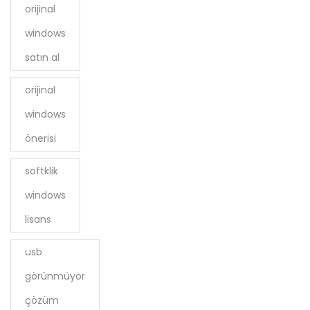
orijinal
windows
satın al
orijinal
windows
önerisi
softklik
windows
lisans
usb
görünmüyor
çözüm