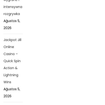
intensywna
rozgrywka
Ağustos 5,
2026
Jackpot Jill
Online
Casino –
Quick Spin
Action &
Lightning
Wins
Ağustos 5,
2026