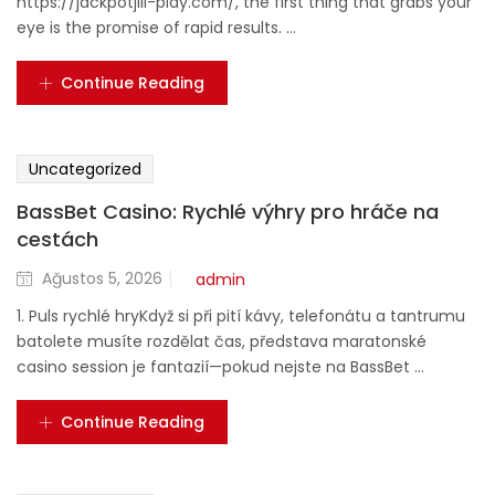
https://jackpotjill-play.com/, the first thing that grabs your
eye is the promise of rapid results. ...
Continue Reading
Uncategorized
BassBet Casino: Rychlé výhry pro hráče na
cestách
Posted
Ağustos 5, 2026
admin
on
1. Puls rychlé hryKdyž si při pití kávy, telefonátu a tantrumu
batolete musíte rozdělat čas, představa maratonské
casino session je fantazií—pokud nejste na BassBet ...
Continue Reading