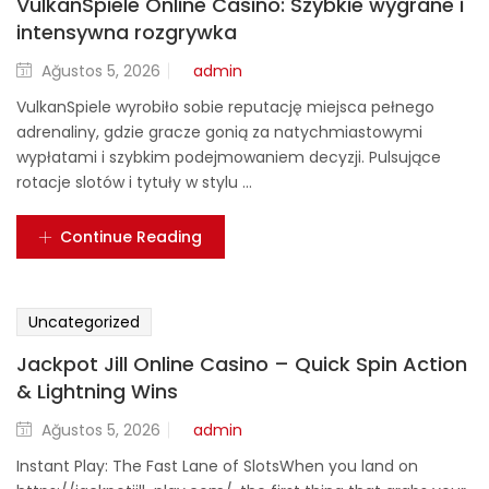
VulkanSpiele Online Casino: Szybkie wygrane i
intensywna rozgrywka
Posted
Ağustos 5, 2026
admin
on
VulkanSpiele wyrobiło sobie reputację miejsca pełnego
adrenaliny, gdzie gracze gonią za natychmiastowymi
wypłatami i szybkim podejmowaniem decyzji. Pulsujące
rotacje slotów i tytuły w stylu ...
Continue Reading
Uncategorized
Jackpot Jill Online Casino – Quick Spin Action
& Lightning Wins
Posted
Ağustos 5, 2026
admin
on
Instant Play: The Fast Lane of SlotsWhen you land on