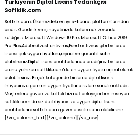
Türkiyenin Dijital Lisans Tedarikçisi
Softklik.com
Softklik.com; Ülkemizdeki en iyi e-ticaret platformlarından
biridir. Gündelik ve iş hayatınızda kullanmak zorunda
kaldığınız Microsoft Windows 10 Pro, Microsoft Office 2019
Pro Plus,Adobe,Avast antivirüs,Esed antivirüs gibi binlerce
lisansı çok uygun fiyatlara,orjinal ve garantili satın
alabilirsiniz.Dijital lisans anahtarlarında aradığınız binlerce
ürünü yalnızca softklik.com’da en uygun fiyata orjinal olarak
bulabilirsiniz. Birçok kategoride binlerce dijital lisans
ihtiyacınıza göre en uygun fiyatlarla sizlere sunulmaktadır.
Müşterilere güven ve kaliteli hizmet anlayışını benimseyen
softklik.com’da siz de ihtiyacınıza uygun dijital lisans
anahtarlarını softklik.com güvencesi ile satın alabilirsiniz.
[/vc_column_text][/vc_column][/vc_row]
İhtiyacınız Olan Tüm Dijital Lisans
Anahtarları Burada !