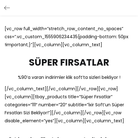
[vc_row full_width=”stretch_row_content_no_spaces”
css=”.vc_custom_1555906234435{padding-bottom: 50px
!important;}”][vc_column][vc_column_text]
SÜPER FIRSATLAR
%90’a varan indirimler klik soft’ta sizleri bekliyor !
[/vc_column_text][/vc_column][/vc_row][vc_row]
[vc_column][tbay_products title=”Süper Fırsatlar”
categories=”111″ number=”20″ subtitle=”İxir Soft’un Süper
Fırsatları Sizi Bekliyor!”][/vc_column][/vc_row][vc_row
disable_element=”yes”][vc_column][vc_column_text]