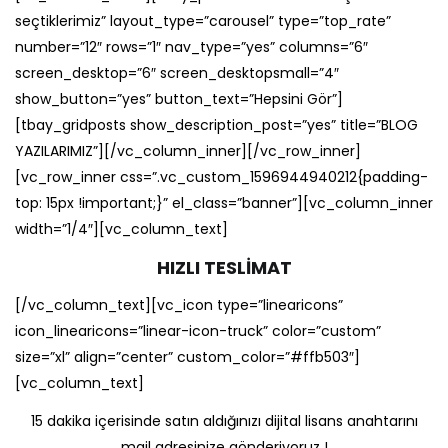
seçtiklerimiz” layout_type=”carousel” type=”top_rate”
number=”12″ rows=”1″ nav_type=”yes” columns=”6″
screen_desktop=”6″ screen_desktopsmall=”4″
show_button=”yes” button_text=”Hepsini Gör”]
[tbay_gridposts show_description_post=”yes” title=”BLOG
YAZILARIMIZ”][/vc_column_inner][/vc_row_inner]
[vc_row_inner css=”.vc_custom_1596944940212{padding-
top: 15px !important;}” el_class=”banner”][vc_column_inner
width=”1/4″][vc_column_text]
HIZLI TESLİMAT
[/vc_column_text][vc_icon type=”linearicons”
icon_linearicons=”linear-icon-truck” color=”custom”
size=”xl” align=”center” custom_color=”#ffb503″]
[vc_column_text]
15 dakika içerisinde satın aldığınızı dijital lisans anahtarını
mail adresinize gönderiyoruz !