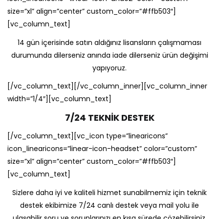
size=”xl” align=”center” custom_color=”#ffb503″]
[vc_column_text]
14 gün içerisinde satın aldığınız lisansların çalışmaması
durumunda dilerseniz anında iade dilerseniz ürün değişimi
yapıyoruz.
[/vc_column_text][/vc_column_inner][vc_column_inner
width=”1/4″][vc_column_text]
7/24 TEKNİK DESTEK
[/vc_column_text][vc_icon type=”linearicons”
icon_linearicons=”linear-icon-headset” color=”custom”
size=”xl” align=”center” custom_color=”#ffb503″]
[vc_column_text]
Sizlere daha iyi ve kaliteli hizmet sunabilmemiz için teknik
destek ekibimize 7/24 canlı destek veya mail yolu ile
ulaşabilir soru ve sorunlarınızı en kısa sürede çözebilirsiniz.