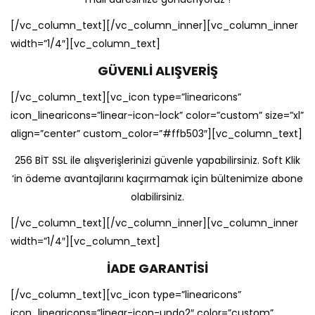
[/vc_column_text][/vc_column_inner][vc_column_inner
width=”1/4″][vc_column_text]
GÜVENLİ ALIŞVERİŞ
[/vc_column_text][vc_icon type=”linearicons”
icon_linearicons=”linear-icon-lock” color=”custom” size=”xl”
align=”center” custom_color=”#ffb503″][vc_column_text]
256 BİT SSL ile alışverişlerinizi güvenle yapabilirsiniz. Soft Klik
‘in ödeme avantajlarını kaçırmamak için bültenimize abone
olabilirsiniz.
[/vc_column_text][/vc_column_inner][vc_column_inner
width=”1/4″][vc_column_text]
İADE GARANTİSİ
[/vc_column_text][vc_icon type=”linearicons”
icon_linearicons=”linear-icon-undo2″ color=”custom”