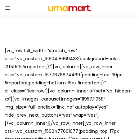
[vc_row full_width=”stretch_row”
css=”.vc_custom_1560418669433{background-color:
#f5f5f5 !important;}”][vc_column][vc_row_inner
css=”.vc_custom_1577678874469{padding-top: 30px
!important;padding-bottom: 15px !important;}”
el_class=”flex-row”][vc_column_inner offset=”vc_hidden-
xs”][vc_images_carousel images=”11957,11958″
img_size=”full” onclick=”link_no” autoplay=”yes”
hide_prev_next_buttons=”yes” wrap=”yes”]
[/vc_column_inner][/vc_row_inner][vc_row_inner
css=”.vc_custom_1560477601677{padding-top: 17px