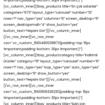
!important;padding-bottom: 30px !important;}”]
[vc_column_inner][tbay_products title=”En çok satanlar”
categories=”673″ layout_type=”carousel” number=”12″
rows=”1″ nav_type=”yes” columns=”6″ screen_desktop=”6″
screen_desktopsmall=”4″ show_button=”yes”
button_text=”Hepsini Gör”][/vc_column_inner]
[/vc_row_inner][vc_row_inner
css=”.vc_custom_1560480039873{padding-top: 15px
!important;padding-bottom: 30px !important;}”]
[vc_column_inner][tbay_productcategory title=”İndirimli
Ürünler” category=”111″ layout_type=”carousel” number=”6″
rows=”1″ nav_type=”yes” loop_type=”yes” auto_type=”yes”
screen_desktop=”6″ show_button=”yes”
button_text=”Hepsini Gör”][/vc_column_inner]
[/vc_row_inner][vc_row_inner
css=”.vc_custom_1560906326230{padding-top: 15px
!important;padding-bottom: 30px !important;}”]
[vc_column_inner][tbay_products title=”Sizin için