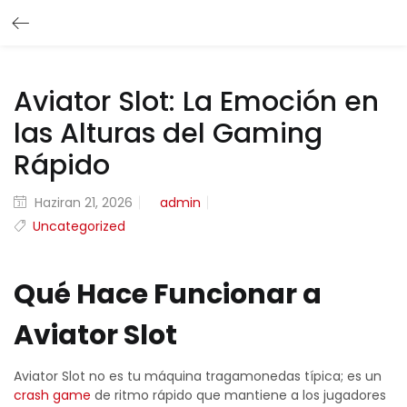
Aviator Slot: La Emoción en
las Alturas del Gaming
Rápido
Posted
Haziran 21, 2026
admin
on
Uncategorized
Qué Hace Funcionar a
Aviator Slot
Aviator Slot no es tu máquina tragamonedas típica; es un
crash game
de ritmo rápido que mantiene a los jugadores