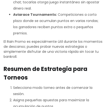
chat; tocarlas otorga juego instantáneo sin apostar
dinero real.
Aviarace Tournaments:
Competiciones a corto
plazo donde se acumulan puntos en varias rondas;
los ganadores reciben puntos extra o pequeños
premios.
El Rain Promo es especialmente útil durante los momentos
de descanso; puedes probar nuevas estrategias o
simplemente disfrutar de una victoria rápida sin tocar tu
bankroll.
Resumen de Estrategia para
Torneos
Selecciona modo torneo antes de comenzar la
sesión.
Asigna pequeñas apuestas para maximizar la
acumulación de puntos.