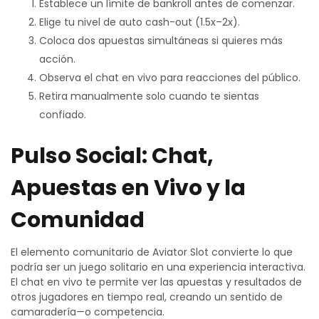
Establece un límite de bankroll antes de comenzar.
Elige tu nivel de auto cash-out (1.5x–2x).
Coloca dos apuestas simultáneas si quieres más
acción.
Observa el chat en vivo para reacciones del público.
Retira manualmente solo cuando te sientas
confiado.
Pulso Social: Chat,
Apuestas en Vivo y la
Comunidad
El elemento comunitario de Aviator Slot convierte lo que
podría ser un juego solitario en una experiencia interactiva.
El chat en vivo te permite ver las apuestas y resultados de
otros jugadores en tiempo real, creando un sentido de
camaradería—o competencia.