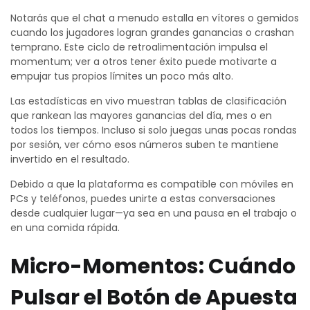
Notarás que el chat a menudo estalla en vítores o gemidos
cuando los jugadores logran grandes ganancias o crashan
temprano. Este ciclo de retroalimentación impulsa el
momentum; ver a otros tener éxito puede motivarte a
empujar tus propios límites un poco más alto.
Las estadísticas en vivo muestran tablas de clasificación
que rankean las mayores ganancias del día, mes o en
todos los tiempos. Incluso si solo juegas unas pocas rondas
por sesión, ver cómo esos números suben te mantiene
invertido en el resultado.
Debido a que la plataforma es compatible con móviles en
PCs y teléfonos, puedes unirte a estas conversaciones
desde cualquier lugar—ya sea en una pausa en el trabajo o
en una comida rápida.
Micro-Momentos: Cuándo
Pulsar el Botón de Apuesta