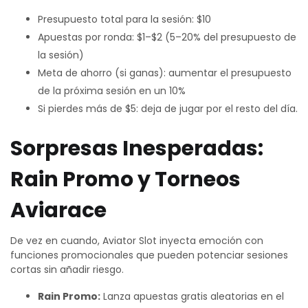
Presupuesto total para la sesión: $10
Apuestas por ronda: $1–$2 (5–20% del presupuesto de
la sesión)
Meta de ahorro (si ganas): aumentar el presupuesto
de la próxima sesión en un 10%
Si pierdes más de $5: deja de jugar por el resto del día.
Sorpresas Inesperadas:
Rain Promo y Torneos
Aviarace
De vez en cuando, Aviator Slot inyecta emoción con
funciones promocionales que pueden potenciar sesiones
cortas sin añadir riesgo.
Rain Promo:
Lanza apuestas gratis aleatorias en el