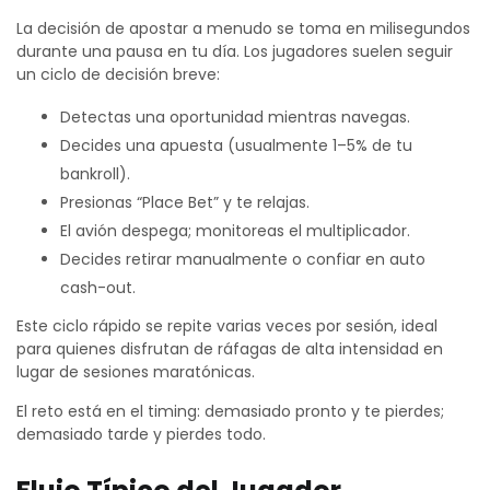
La decisión de apostar a menudo se toma en milisegundos
durante una pausa en tu día. Los jugadores suelen seguir
un ciclo de decisión breve:
Detectas una oportunidad mientras navegas.
Decides una apuesta (usualmente 1–5% de tu
bankroll).
Presionas “Place Bet” y te relajas.
El avión despega; monitoreas el multiplicador.
Decides retirar manualmente o confiar en auto
cash-out.
Este ciclo rápido se repite varias veces por sesión, ideal
para quienes disfrutan de ráfagas de alta intensidad en
lugar de sesiones maratónicas.
El reto está en el timing: demasiado pronto y te pierdes;
demasiado tarde y pierdes todo.