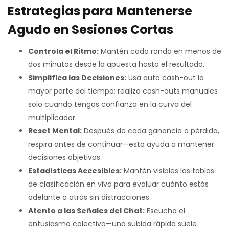
Estrategias para Mantenerse
Agudo en Sesiones Cortas
Controla el Ritmo:
Mantén cada ronda en menos de
dos minutos desde la apuesta hasta el resultado.
Simplifica las Decisiones:
Usa auto cash-out la
mayor parte del tiempo; realiza cash-outs manuales
solo cuando tengas confianza en la curva del
multiplicador.
Reset Mental:
Después de cada ganancia o pérdida,
respira antes de continuar—esto ayuda a mantener
decisiones objetivas.
Estadísticas Accesibles:
Mantén visibles las tablas
de clasificación en vivo para evaluar cuánto estás
adelante o atrás sin distracciones.
Atento a las Señales del Chat:
Escucha el
entusiasmo colectivo—una subida rápida suele