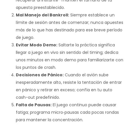
apuesta preestablecido.
Mal Manejo del Bankroll:
Siempre establece un
límite de sesión antes de comenzar; nunca apuestes
más de lo que has destinado para ese breve período
de juego.
Evitar Modo Demo:
Saltarte la práctica significa
llegar a juego en vivo sin sentido del timing; dedica
unos minutos en modo demo para familiarizarte con
los puntos de crash.
Decisiones de Pánico:
Cuando el avión sube
inesperadamente alto, resiste la tentación de entrar
en pánico y retirar en exceso; confía en tu auto
cash-out predefinido.
Falta de Pausas:
El juego continuo puede causar
fatiga; programa micro‑pausas cada pocas rondas
para mantener la concentración.