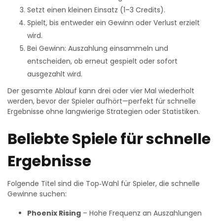
Setzt einen kleinen Einsatz (1–3 Credits).
Spielt, bis entweder ein Gewinn oder Verlust erzielt
wird.
Bei Gewinn: Auszahlung einsammeln und
entscheiden, ob erneut gespielt oder sofort
ausgezahlt wird.
Der gesamte Ablauf kann drei oder vier Mal wiederholt
werden, bevor der Spieler aufhört—perfekt für schnelle
Ergebnisse ohne langwierige Strategien oder Statistiken.
Beliebte Spiele für schnelle
Ergebnisse
Folgende Titel sind die Top‑Wahl für Spieler, die schnelle
Gewinne suchen:
Phoenix Rising
– Hohe Frequenz an Auszahlungen