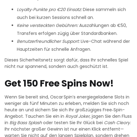
Loyalty‑Punkte pro €20 Einsatz:
Diese sammeln sich
auch bei kurzen Sessions schnell an.
Keine versteckten Gebühren:
Auszahlungen ab €50,
Transfers erfolgen zügig über Standardbanken.
Benutzerfreundlicher Support:
Live-Chat während der
Hauptzeiten für schnelle Anfragen.
Dieses Sicherheitsnetz sorgt dafür, dass Ihr schnelles Spiel
nicht nur spannend, sondern auch geschützt ist.
Get 150 Free Spins Now!
Wenn Sie bereit sind, Oscar Spin’s energiegeladene Slots in
weniger als fünf Minuten zu erleben, melden Sie sich noch
heute an und sichern Sie sich Ihr großzügiges Free‑Spin-
Angebot. Tauchen Sie ein in
Royal Joker
, jagen Sie den Fluss
in
Big Bass Splash
oder testen Sie Ihr Glück bei
Cash Cleory
.
Ihr nächster großer Gewinn ist nur einen Klick entfernt—
warten Sie nicht auf den langen Spielplan, sondern drehen