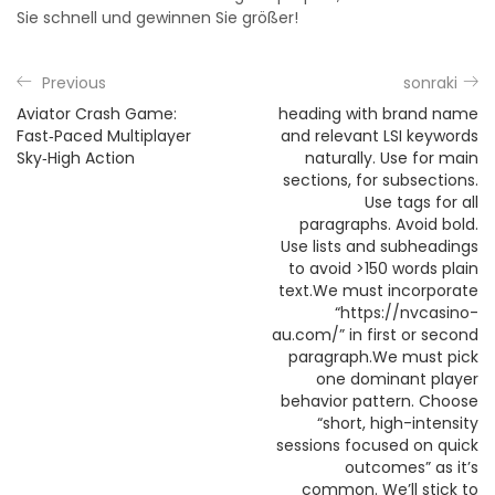
Sie schnell und gewinnen Sie größer!
Previous
sonraki
Aviator Crash Game:
heading with brand name
Fast‑Paced Multiplayer
and relevant LSI keywords
Sky‑High Action
naturally. Use for main
sections, for subsections.
Use tags for all
paragraphs. Avoid bold.
Use lists and subheadings
to avoid >150 words plain
text.We must incorporate
“https://nvcasino-
au.com/” in first or second
paragraph.We must pick
one dominant player
behavior pattern. Choose
“short, high-intensity
sessions focused on quick
outcomes” as it’s
common. We’ll stick to