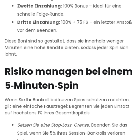
Zweite Einzahlung:
100% Bonus – ideal für eine
schnelle Folge‑Runde.
Dritte Einzahlung:
100% + 75 FS – ein letzter Anstoß
vor dem Beenden.
Diese Boni sind so gestaltet, dass sie innerhalb weniger
Minuten eine hohe Rendite bieten, sodass jeder Spin sich
lohnt.
Risiko managen bei einem
5‑Minuten‑Spin
Wenn Sie Ihr Bankroll bei kurzen Spins schützen möchten,
gilt eine einfache Faustregel: Begrenzen Sie jeden Einsatz
auf höchstens 1% Ihres Gesamtkapitals.
Setzen Sie eine Stop‑Loss-Grenze:
Beenden Sie das
Spiel, wenn Sie 5% Ihres Session-Bankrolls verloren