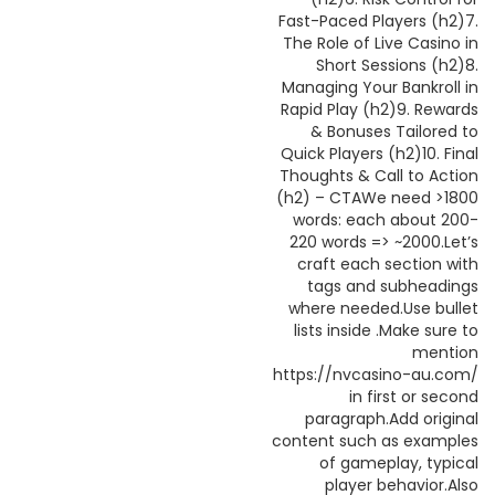
Fast-Paced Players (h2)7.
The Role of Live Casino in
Short Sessions (h2)8.
Managing Your Bankroll in
Rapid Play (h2)9. Rewards
& Bonuses Tailored to
Quick Players (h2)10. Final
Thoughts & Call to Action
(h2) – CTAWe need >1800
words: each about 200-
220 words => ~2000.Let’s
craft each section with
tags and subheadings
where needed.Use bullet
lists inside .Make sure to
mention
https://nvcasino-au.com/
in first or second
paragraph.Add original
content such as examples
of gameplay, typical
player behavior.Also