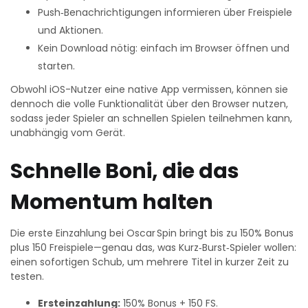
Push‑Benachrichtigungen informieren über Freispiele
und Aktionen.
Kein Download nötig: einfach im Browser öffnen und
starten.
Obwohl iOS-Nutzer eine native App vermissen, können sie
dennoch die volle Funktionalität über den Browser nutzen,
sodass jeder Spieler an schnellen Spielen teilnehmen kann,
unabhängig vom Gerät.
Schnelle Boni, die das
Momentum halten
Die erste Einzahlung bei Oscar Spin bringt bis zu 150% Bonus
plus 150 Freispiele—genau das, was Kurz‑Burst‑Spieler wollen:
einen sofortigen Schub, um mehrere Titel in kurzer Zeit zu
testen.
Ersteinzahlung:
150% Bonus + 150 FS.