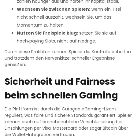
zahlen häufiger aus und halten Ihr Kapital stabil.
Wechseln Sie zwischen Spielen:
wenn ein Titel
nicht schnell auszahlt, wechseln Sie, um das
Momentum zu halten.
Nutzen Sie Freispiele klug:
setzen Sie sie auf
hoch‑paying Slots, nicht auf niedrige.
Durch diese Praktiken können Spieler die Kontrolle behalten
und trotzdem den Nervenkitzel schneller Ergebnisse
genießen.
Sicherheit und Fairness
beim schnellen Gaming
Die Plattform ist durch die Curaçao eGaming-Lizenz
reguliert, was faire und sichere Standards garantiert. Spieler
können auch auf branchenübliche Verschlüsselung bei
Einzahlungen per Visa, Mastercard oder sogar Bitcoin über
die Wallet-Integration vertrauen.