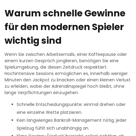
Warum schnelle Gewinne
für den modernen Spieler
wichtig sind
Wenn Sie zwischen Arbeitsemails, einer Kaffeepause oder
einem kurzen Gespräch jonglieren, benötigen Sie eine
Spielumgebung, die diesen Zeitdruck respektiert.
Hochintensive Sessions ermöglichen es, innerhalb weniger
Minuten den Jackpot zu knacken oder einen kleinen Verlust
zu erleiden, wobei der Adrenalinspiegel hoch bleibt, ohne
lange Verpflichtungen einzugehen.
Schnelle Entscheidungspunkte: einmal drehen oder
eine einzelne Wette platzieren.
Kein langwieriges Bankroll-Management nötig; jeder
Spielzug fühlt sich unabhängig an.
Klare Gewinn-/Verlustübersicht: sofort sichtbar, ob