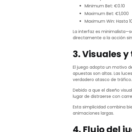
Minimum Bet: €0.10
Maximum Bet: €1,000
Maximum Win: Hasta 10
La interfaz es minimalista—
directamente a la acción sin
3. Visuales 
El juego adopta un motivo d
apuestas son altas. Las luce
verdadero atasco de tráfico.
Debido a que el diseño visua
lugar de distraerse con carr
Esta simplicidad combina b
animaciones largas.
4. Flujo del j