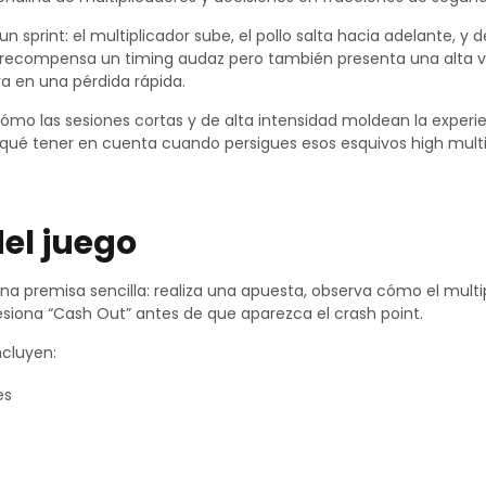
sprint: el multiplicador sube, el pollo salta hacia adelante, y d
ego recompensa un timing audaz pero también presenta una alta v
a en una pérdida rápida.
cómo las sesiones cortas y de alta intensidad moldean la experi
qué tener en cuenta cuando persigues esos esquivos high multip
el juego
a premisa sencilla: realiza una apuesta, observa cómo el multi
presiona “Cash Out” antes de que aparezca el crash point.
ncluyen:
es