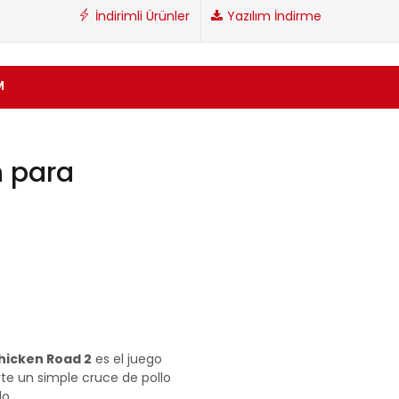
İndirimli Ürünler
Yazılım İndirme
M
n para
hicken Road 2
es el juego
te un simple cruce de pollo
o.