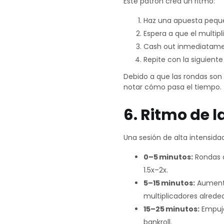
Este patrón crea un ritmo:
Haz una apuesta pequ
Espera a que el multipl
Cash out inmediatame
Repite con la siguiente
Debido a que las rondas son 
notar cómo pasa el tiempo.
6. Ritmo de l
Una sesión de alta intensidad
0–5 minutos:
Rondas d
1.5x–2x.
5–15 minutos:
Aumenta
multiplicadores alrede
15–25 minutos:
Empuja
bankroll.