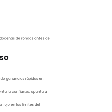
do docenas de rondas antes de
nso
do ganancias rápidas en
ta la confianza; apunta a
 ojo en los límites del