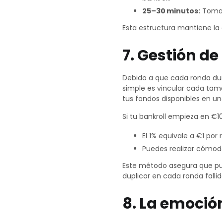
25–30 minutos:
Toma u
Esta estructura mantiene la 
7. Gestión d
Debido a que cada ronda dur
simple es vincular cada tam
tus fondos disponibles en un
Si tu bankroll empieza en €1
El 1% equivale a €1 por 
Puedes realizar cómod
Este método asegura que pue
duplicar en cada ronda fallid
8. La emoció