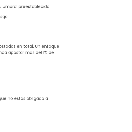
u umbral preestablecido.
esgo.
ostadas en total. Un enfoque
nca apostar más del 1% de
que no estás obligado a