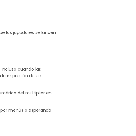
ue los jugadores se lancen
 incluso cuando las
n la impresión de un
umérica del multiplier en
o por menús o esperando