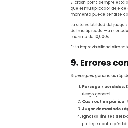
El crash point siempre está
que el multiplicador deje de
momento puede sentirse co
La alta volatilidad del juego
del multiplicador—a menudo 
máximo de 10,000x.
Esta imprevisibilidad alimen
9. Errores c
Si persigues ganancias rápid
Perseguir pérdidas:
D
riesgo general.
Cash out en pánico:
A
Jugar demasiado ráp
Ignorar límites del ba
protege contra pérdida