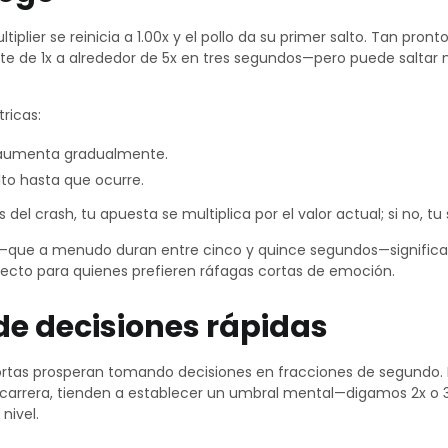
ltiplier se reinicia a 1.00x y el pollo da su primer salto. Tan pron
 de 1x a alrededor de 5x en tres segundos—pero puede saltar má
ricas:
o aumenta gradualmente.
lto hasta que ocurre.
del crash, tu apuesta se multiplica por el valor actual; si no, tu 
o—que a menudo duran entre cinco y quince segundos—significa
ecto para quienes prefieren ráfagas cortas de emoción.
de decisiones rápidas
ortas prosperan tomando decisiones en fracciones de segundo. E
a carrera, tienden a establecer un umbral mental—digamos 2x o 
nivel.