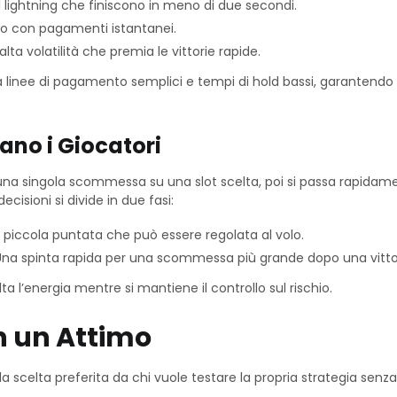
 lightning che finiscono in meno di due secondi.
ro con pagamenti istantanei.
ta volatilità che premia le vittorie rapide.
a linee di pagamento semplici e tempi di hold bassi, garantendo
no i Giocatori
 una singola scommessa su una slot scelta, poi si passa rapidamen
decisioni si divide in due fasi:
piccola puntata che può essere regolata al volo.
na spinta rapida per una scommessa più grande dopo una vitto
l’energia mentre si mantiene il controllo sul rischio.
in un Attimo
 la scelta preferita da chi vuole testare la propria strategia senz