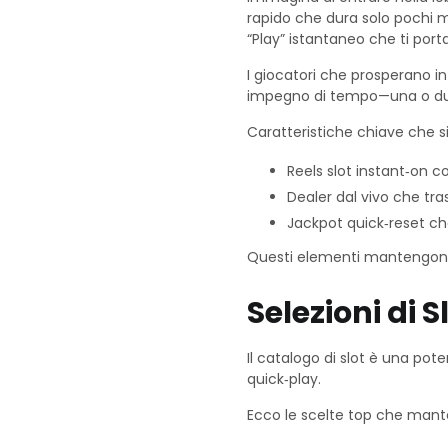
rapido che dura solo pochi mi
“Play” istantaneo che ti port
I giocatori che prosperano in
impegno di tempo—una o due
Caratteristiche chiave che s
Reels slot instant‑on c
Dealer dal vivo che tr
Jackpot quick‑reset ch
Questi elementi mantengono 
Selezioni di S
Il catalogo di slot è una pote
quick‑play.
Ecco le scelte top che mant