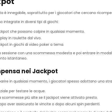
kpot
ita è innegabile, soprattutto per i giocatori che cercano ricompe
 integrate in diversi tipi di giochi:
ackpot che possono colpire in qualsiasi momento.
lay in roulette dal vivo.
ackpot in giochi di video poker a tema.
na sessione con una scommessa modesta e poi entrare in modal
nto istantaneo.
mpensa nei Jackpot
arire in qualsiasi momento, i giocatori spesso adottano una strat
ziale per testare le acque.
 scommesse più alte se il jackpot viene attivato presto.
po aver assicurato le vincite o dopo alcuni spin perdenti.