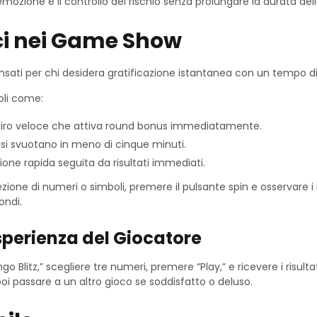
mozione e il controllo del rischio senza prolungare la durata dell
oci nei Game Show
ensati per chi desidera gratificazione istantanea con un tempo 
oli come:
giro veloce che attiva round bonus immediatamente.
 si svuotano in meno di cinque minuti.
zione rapida seguita da risultati immediati.
lezione di numeri o simboli, premere il pulsante spin e osservare i 
ondi.
sperienza del Giocatore
o Blitz,” scegliere tre numeri, premere “Play,” e ricevere i risultat
 poi passare a un altro gioco se soddisfatto o deluso.