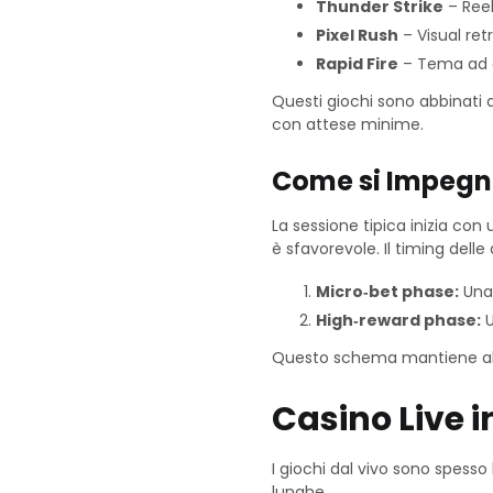
Thunder Strike
– Reel
Pixel Rush
– Visual ret
Rapid Fire
– Tema ad al
Questi giochi sono abbinati 
con attese minime.
Come si Impegna
La sessione tipica inizia con
è sfavorevole. Il timing delle 
Micro‑bet phase:
Una 
High‑reward phase:
U
Questo schema mantiene alta 
Casino Live 
I giochi dal vivo sono spesso
lunghe.