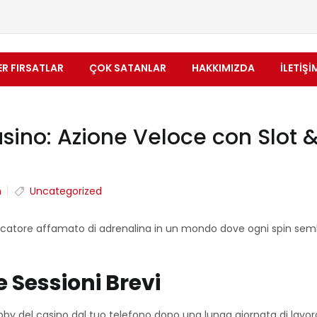
ER FIRSATLAR
ÇOK SATANLAR
HAKKIMIZDA
İLETIŞI
ino: Azione Veloce con Slot & 
n
Uncategorized
iocatore affamato di adrenalina in un mondo dove ogni spin sem
le Sessioni Brevi
bby del casino dal tuo telefono dopo una lunga giornata di lavoro