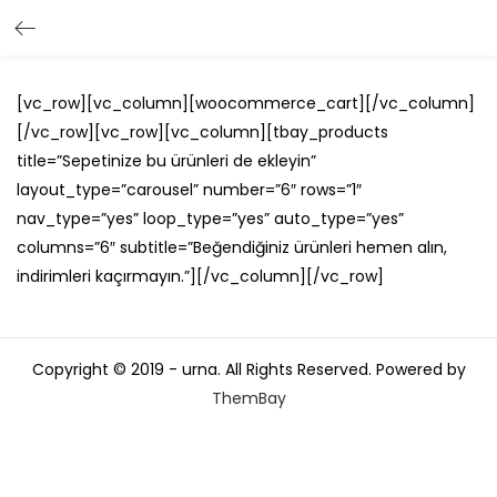
[vc_row][vc_column][woocommerce_cart][/vc_column]
[/vc_row][vc_row][vc_column][tbay_products
title=”Sepetinize bu ürünleri de ekleyin”
layout_type=”carousel” number=”6″ rows=”1″
nav_type=”yes” loop_type=”yes” auto_type=”yes”
columns=”6″ subtitle=”Beğendiğiniz ürünleri hemen alın,
indirimleri kaçırmayın.”][/vc_column][/vc_row]
Copyright © 2019 - urna. All Rights Reserved. Powered by
ThemBay