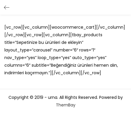
[vc_row][vc_column][woocommerce_cart][/vc_column]
[/vc_row][vc_row][vc_column][tbay_products
title=”Sepetinize bu ürünleri de ekleyin”
layout_type=”carousel” number=”6″ rows=”1″
nav_type=”yes” loop_type=”yes” auto_type=”yes”
columns=”6″ subtitle=”Beğendiğiniz ürünleri hemen alın,
indirimleri kaçırmayın.”][/vc_column][/vc_row]
Copyright © 2019 - urna. All Rights Reserved. Powered by
ThemBay