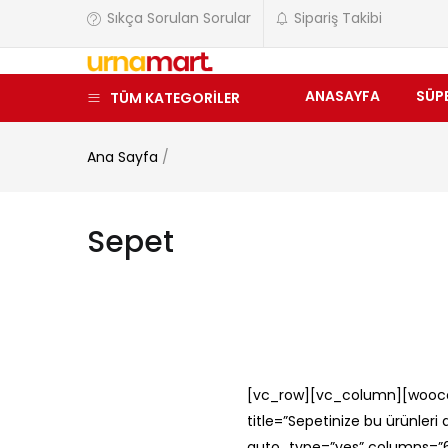
Sıkça Sorulan Sorular
Sipariş Takibi
ANASAYFA
SÜP
TÜM KATEGORİLER
Ana Sayfa
/
Sepet
[vc_row][vc_column][wooc
title=”Sepetinize bu ürünler
auto_type=”yes” columns=”6″ 