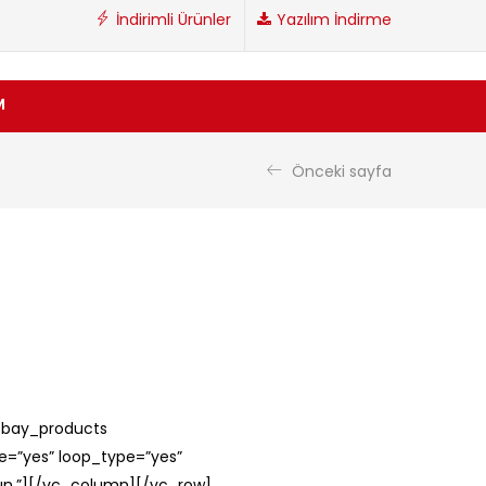
İndirimli Ürünler
Yazılım İndirme
M
Önceki sayfa
tbay_products
pe=”yes” loop_type=”yes”
ayın.”][/vc_column][/vc_row]