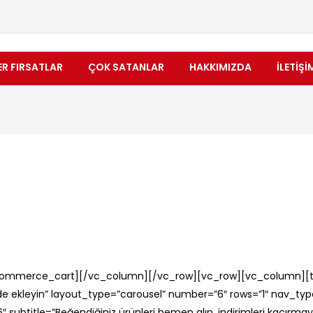
ER FIRSATLAR
ÇOK SATANLAR
HAKKIMIZDA
İLETIŞI
ommerce_cart][/vc_column][/vc_row][vc_row][vc_column][
i de ekleyin” layout_type=”carousel” number=”6″ rows=”1″ nav_ty
subtitle=”Beğendiğiniz ürünleri hemen alın, indirimleri kaçırm