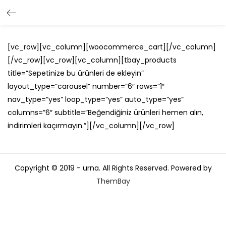
[vc_row][vc_column][woocommerce_cart][/vc_column]
[/vc_row][vc_row][vc_column][tbay_products
title=”Sepetinize bu ürünleri de ekleyin”
layout_type=”carousel” number=”6″ rows=”1″
nav_type=”yes” loop_type=”yes” auto_type=”yes”
columns=”6″ subtitle=”Beğendiğiniz ürünleri hemen alın,
indirimleri kaçırmayın.”][/vc_column][/vc_row]
Copyright © 2019 - urna. All Rights Reserved. Powered by
ThemBay