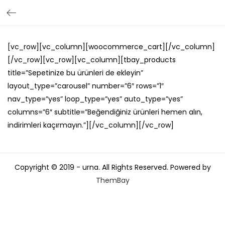
[vc_row][vc_column][woocommerce_cart][/vc_column]
[/vc_row][vc_row][vc_column][tbay_products
title=”Sepetinize bu ürünleri de ekleyin”
layout_type=”carousel” number=”6″ rows=”1″
nav_type=”yes” loop_type=”yes” auto_type=”yes”
columns=”6″ subtitle=”Beğendiğiniz ürünleri hemen alın,
indirimleri kaçırmayın.”][/vc_column][/vc_row]
Copyright © 2019 - urna. All Rights Reserved. Powered by
ThemBay