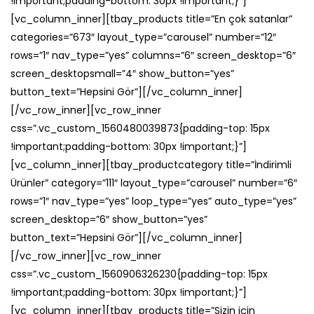
!important;padding-bottom: 30px !important;}”]
[vc_column_inner][tbay_products title=”En çok satanlar”
categories=”673″ layout_type=”carousel” number=”12″
rows=”1″ nav_type=”yes” columns=”6″ screen_desktop=”6″
screen_desktopsmall=”4″ show_button=”yes”
button_text=”Hepsini Gör”][/vc_column_inner]
[/vc_row_inner][vc_row_inner
css=”.vc_custom_1560480039873{padding-top: 15px
!important;padding-bottom: 30px !important;}”]
[vc_column_inner][tbay_productcategory title=”İndirimli
Ürünler” category=”111″ layout_type=”carousel” number=”6″
rows=”1″ nav_type=”yes” loop_type=”yes” auto_type=”yes”
screen_desktop=”6″ show_button=”yes”
button_text=”Hepsini Gör”][/vc_column_inner]
[/vc_row_inner][vc_row_inner
css=”.vc_custom_1560906326230{padding-top: 15px
!important;padding-bottom: 30px !important;}”]
[vc_column_inner][tbay_products title=”Sizin için