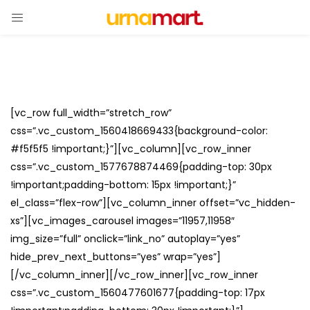
[vc_row full_width=”stretch_row”
css=”.vc_custom_1560418669433{background-color:
#f5f5f5 !important;}”][vc_column][vc_row_inner
css=”.vc_custom_1577678874469{padding-top: 30px
!important;padding-bottom: 15px !important;}”
el_class=”flex-row”][vc_column_inner offset=”vc_hidden-
xs”][vc_images_carousel images=”11957,11958″
img_size=”full” onclick=”link_no” autoplay=”yes”
hide_prev_next_buttons=”yes” wrap=”yes”]
[/vc_column_inner][/vc_row_inner][vc_row_inner
css=”.vc_custom_1560477601677{padding-top: 17px