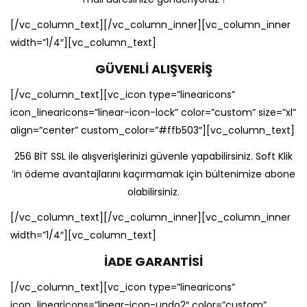
[/vc_column_text][/vc_column_inner][vc_column_inner
width=”1/4″][vc_column_text]
GÜVENLİ ALIŞVERİŞ
[/vc_column_text][vc_icon type=”linearicons”
icon_linearicons=”linear-icon-lock” color=”custom” size=”xl”
align=”center” custom_color=”#ffb503″][vc_column_text]
256 BİT SSL ile alışverişlerinizi güvenle yapabilirsiniz. Soft Klik
‘in ödeme avantajlarını kaçırmamak için bültenimize abone
olabilirsiniz.
[/vc_column_text][/vc_column_inner][vc_column_inner
width=”1/4″][vc_column_text]
İADE GARANTİSİ
[/vc_column_text][vc_icon type=”linearicons”
icon_linearicons=”linear-icon-undo2″ color=”custom”