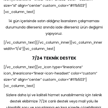
size=”xl” align=”center” custom_color=”#ffb503″]
[vc_column_text]
14 gün içerisinde satın aldığınız lisansların çalışmaması
durumunda dilerseniz anında iade dilerseniz ürün değişimi
yapıyoruz.
[/vc_column_text][/vc_column_inner][vc_column_inner
width=”1/4″][vc_column_text]
7/24 TEKNİK DESTEK
[/vc_column_text][vc_icon type=”linearicons”
icon_linearicons=”linear-icon-headset” color=”custom”
size=”xl” align=”center” custom_color=”#ffb503″]
[vc_column_text]
Sizlere daha iyi ve kaliteli hizmet sunabilmemiz için teknik
destek ekibimize 7/24 canlı destek veya mail yolu ile
ulaşabilir soru ve sorunlarınızı en kısa sürede çözebilirsiniz.