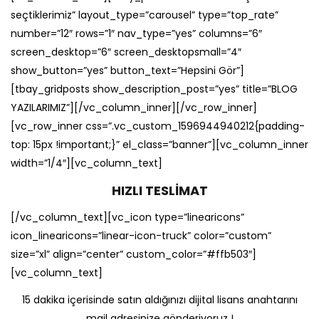
seçtiklerimiz” layout_type=”carousel” type=”top_rate”
number=”12″ rows=”1″ nav_type=”yes” columns=”6″
screen_desktop=”6″ screen_desktopsmall=”4″
show_button=”yes” button_text=”Hepsini Gör”]
[tbay_gridposts show_description_post=”yes” title=”BLOG
YAZILARIMIZ”][/vc_column_inner][/vc_row_inner]
[vc_row_inner css=”.vc_custom_1596944940212{padding-
top: 15px !important;}” el_class=”banner”][vc_column_inner
width=”1/4″][vc_column_text]
HIZLI TESLİMAT
[/vc_column_text][vc_icon type=”linearicons”
icon_linearicons=”linear-icon-truck” color=”custom”
size=”xl” align=”center” custom_color=”#ffb503″]
[vc_column_text]
15 dakika içerisinde satın aldığınızı dijital lisans anahtarını
mail adresinize gönderiyoruz !